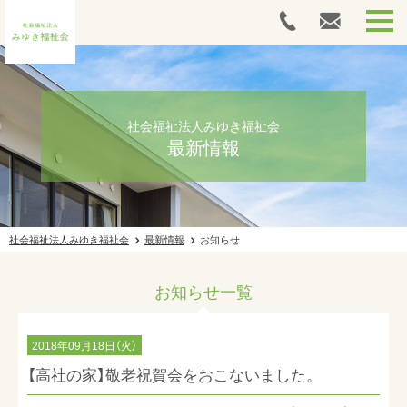
HOME
里山の家木島平
社会福祉法人みゆき福祉会
最新情報
高社の家
施設ギャラリー
社会福祉法人みゆき福祉会
最新情報
お知らせ
採用情報
お知らせ一覧
最新情報
法人案内
2018年09月18日（火）
【高社の家】敬老祝賀会をおこないました。
お問い合わせ