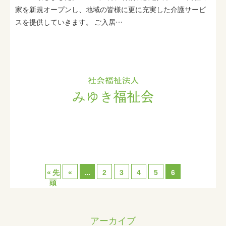
家を新規オープンし、地域の皆様に更に充実した介護サービ
スを提供していきます。 ご入居…
« 先
«
...
2
3
4
5
6
頭
アーカイブ