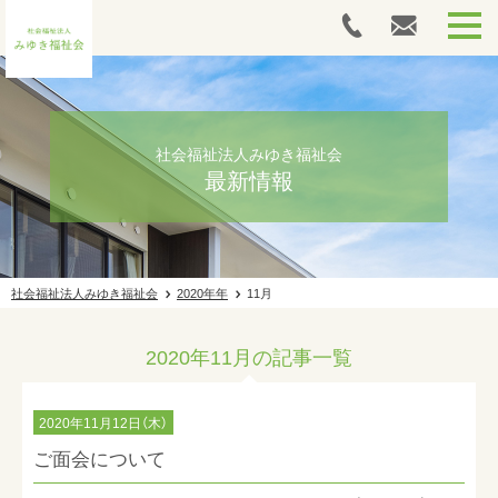
HOME
里山の家木島平
社会福祉法人みゆき福祉会
最新情報
高社の家
施設ギャラリー
社会福祉法人みゆき福祉会
2020年年
11月
採用情報
2020年11月の記事一覧
最新情報
法人案内
2020年11月12日（木）
ご面会について
お問い合わせ