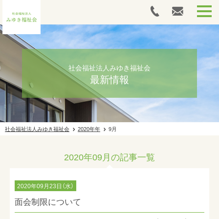
HOME
里山の家木島平
社会福祉法人みゆき福祉会
最新情報
高社の家
施設ギャラリー
社会福祉法人みゆき福祉会
2020年年
9月
採用情報
2020年09月の記事一覧
最新情報
法人案内
2020年09月23日（水）
面会制限について
お問い合わせ